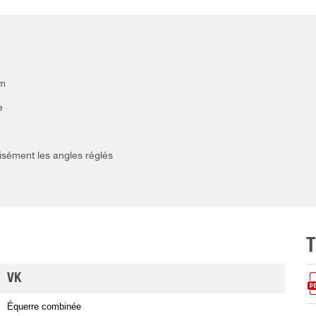
um
e
cisément les angles réglés
VK
Équerre combinée