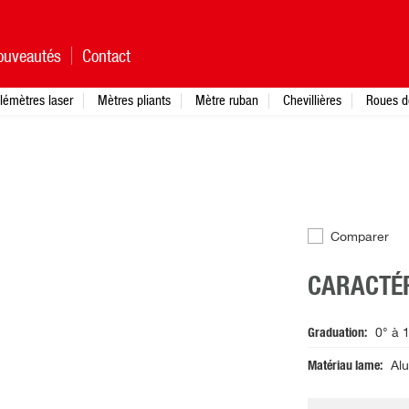
ouveautés
Contact
lémètres laser
Mètres pliants
Mètre ruban
Chevillières
Roues d
Comparer
CARACTÉR
Graduation
0° à 
Matériau lame
Al