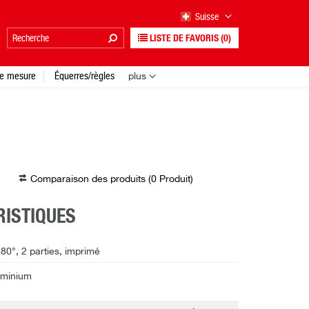
Suisse
LISTE DE FAVORIS
(0)
e mesure
Équerres/règles
plus
Comparaison des produits (
0
Produit
)
ISTIQUES
180°, 2 parties, imprimé
uminium