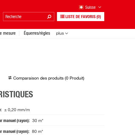
Suisse
LISTE DE FAVORIS
(0)
e mesure
Équerres/règles
plus
Comparaison des produits (
0
Produit
)
ISTIQUES
e
± 0,20 mm/m
ur manuel (rayon)
30 m*
ur manuel (rayon)
80 m*