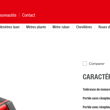
ouveautés
Contact
lémètres laser
Mètres pliants
Mètre ruban
Chevillières
Roues d
Comparer
CARACTÉR
Tolérance de mesur
Portée sans récepte
Portée avec récepte