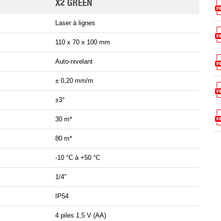
X2 GREEN
Laser à lignes
110 x 70 x 100 mm
Auto-nivelant
± 0,20 mm/m
±3°
30 m*
80 m*
-10 °C à +50 °C
1/4"
IP54
4 piles 1,5 V (AA)