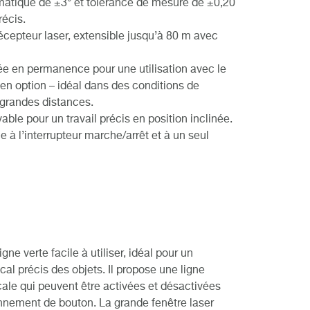
matique de ±3° et tolérance de mesure de ±0,20
écis.
écepteur laser, extensible jusqu’à 80 m avec
ée en permanence pour une utilisation avec le
n option – idéal dans des conditions de
de grandes distances.
able pour un travail précis en position inclinée.
ce à l’interrupteur marche/arrêt et à un seul
ne verte facile à utiliser, idéal pour un
cal précis des objets. Il propose une ligne
icale qui peuvent être activées et désactivées
nnement de bouton. La grande fenêtre laser