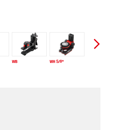
WB
WH 5/8"
NK1
GA