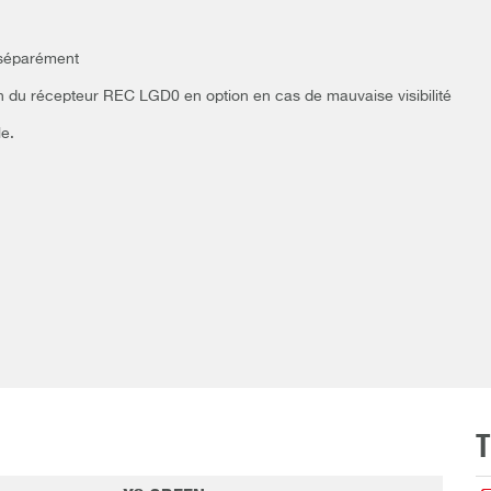
s séparément
on du récepteur REC LGD0 en option en cas de mauvaise visibilité
e.