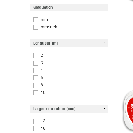
Graduation
mm
mm/inch
Longueur [m]
2
3
4
5
8
10
Largeur du ruban [mm]
13
16