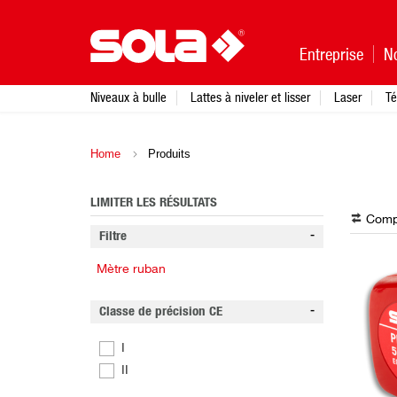
Entreprise
N
Niveaux à bulle
Lattes à niveler et lisser
Laser
Té
Home
Produits
LIMITER LES RÉSULTATS
Compa
Filtre
Mètre ruban
Classe de précision CE
I
II