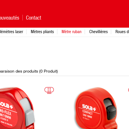
ouveautés
Contact
lémètres laser
Mètres pliants
Mètre ruban
Chevillières
Roues d
raison des produits (
0
Produit
)