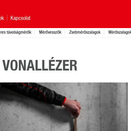
ek
Kapcsolat
eres távolságmérők
Mérővesszők
Zsebmérőszalagok
Mérőszalago
 VONALLÉZER