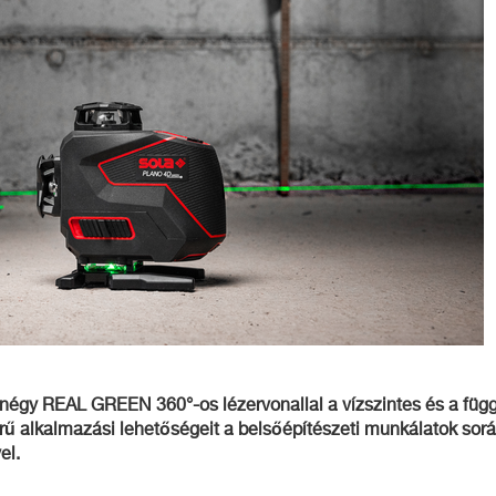
y REAL GREEN 360°-os lézervonallal a vízszintes és a függől
körű alkalmazási lehetőségeit a belsőépítészeti munkálatok s
el.