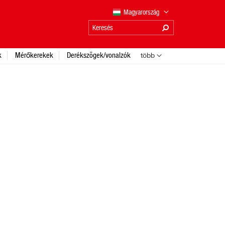
Magyarország
k
Mérőkerekek
Derékszögek/vonalzók
több