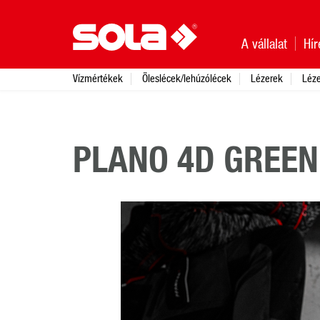
A vállalat
Hír
Vízmértékek
Öleslécek/lehúzólécek
Lézerek
Léz
PLANO 4D GREEN