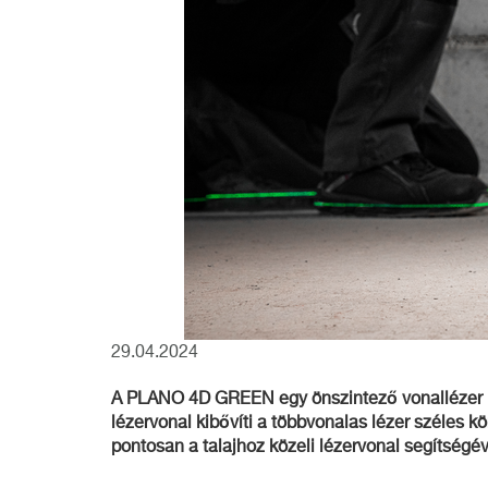
29.04.2024
A PLANO 4D GREEN egy önszintező vonallézer nég
lézervonal kibővíti a többvonalas lézer széles 
pontosan a talajhoz közeli lézervonal segítségév