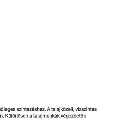
eges szintezéshez. A talajközeli, vízszintes
orán. Különösen a talajmunkák végezhetők