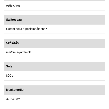
ezüst/piros
Sajátosság
Gömblibella a pozícionáláshoz
Skálázás
mm/cm, nyomtatott
Súly
890 g
Munkaterület
32-240 cm