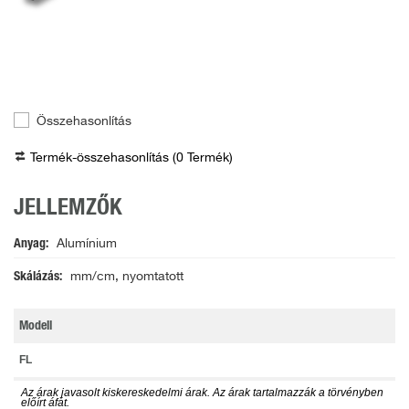
Összehasonlítás
Termék-összehasonlítás (
0
Termék
)
JELLEMZŐK
Anyag
Alumínium
Skálázás
mm/cm, nyomtatott
Modell
FL
Az árak javasolt kiskereskedelmi árak. Az árak tartalmazzák a törvényben
előírt áfát.