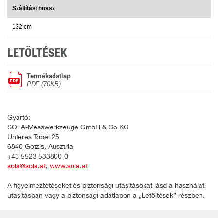
Szállítási hossz
132 cm
LETÖLTÉSEK
Termékadatlap
PDF (70KB)
Gyártó:
SOLA-Messwerkzeuge GmbH & Co KG
Unteres Tobel 25
6840 Götzis, Ausztria
+43 5523 533800-0
sola@sola.at
,
www.sola.at
A figyelmeztetéseket és biztonsági utasításokat lásd a használati
utasításban vagy a biztonsági adatlapon a „Letöltések” részben.