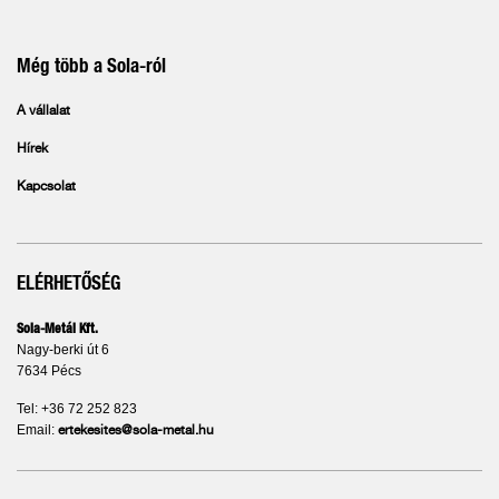
Még több a Sola-ról
A vállalat
Hírek
Kapcsolat
ELÉRHETŐSÉG
Sola-Metál Kft.
Nagy-berki út 6
7634 Pécs
Tel: +36 72 252 823
Email:
ertekesites@sola-metal.hu