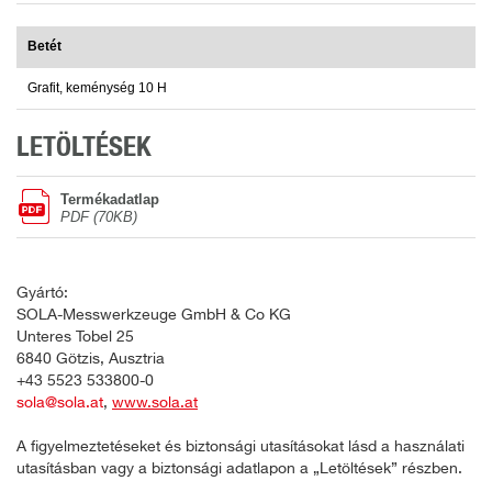
Betét
Grafit, keménység 10 H
LETÖLTÉSEK
Termékadatlap
PDF (70KB)
Gyártó:
SOLA-Messwerkzeuge GmbH & Co KG
Unteres Tobel 25
6840 Götzis, Ausztria
+43 5523 533800-0
sola@sola.at
,
www.sola.at
A figyelmeztetéseket és biztonsági utasításokat lásd a használati
utasításban vagy a biztonsági adatlapon a „Letöltések” részben.