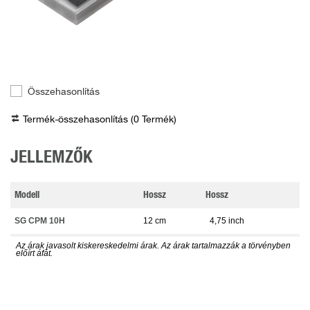
Összehasonlítás
Termék-összehasonlítás (
0
Termék
)
JELLEMZŐK
Modell
Hossz
Hossz
SG CPM 10H
12 cm
4,75 inch
Az árak javasolt kiskereskedelmi árak. Az árak tartalmazzák a törvényben
előírt áfát.