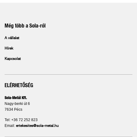
Még több a Sola-ról
A vállalat
Hírek
Kapcsolat
ELÉRHETŐSÉG
Sola-Metál Kft.
Nagy-berki út 6
7634 Pécs
Tel: +36 72 252 823
Email:
ertekesites@sola-metal.hu