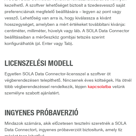
kezelhető. A szoftver lehetőséget biztosít a tizedesvessző saját
preferenciáinak megfelelő beállítására – legyen az pont vagy
vessző. Lehetőség van arra is, hogy kiválassza a kívánt
hosszegységet, amelyben a mért értékeket továbbítani kívánja:
centiméter, milliméter, hüvelyk vagy láb. A SOLA Data Connector
beállításaiban a mérőeszköz gombjai tetszés szerint
konfigurálhatók (pl. Enter vagy Tab).
LICENSZELÉSI MODELL
Egyetlen SOLA Data Connector-licensszel a szoftver öt
végberendezésen telepíthető. Nincsenek éves költségek. Ha ötnél
több végberendezéssel rendelkezik, lépjen
kapcsolatba
velünk
személyre szabott ajánlatért.
INGYENES PRÓBAVERZIÓ
Mindazok számára, akik előzetesen tesztelni szeretnék a SOLA
Data Connectort, ingyenes próbaverziót biztosítunk, amely tíz