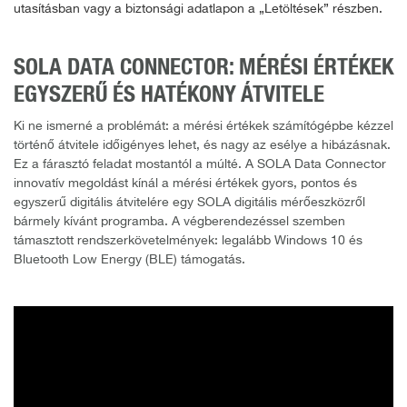
utasításban vagy a biztonsági adatlapon a „Letöltések” részben.
SOLA DATA CONNECTOR: MÉRÉSI ÉRTÉKEK
EGYSZERŰ ÉS HATÉKONY ÁTVITELE
Ki ne ismerné a problémát: a mérési értékek számítógépbe kézzel
történő átvitele időigényes lehet, és nagy az esélye a hibázásnak.
Ez a fárasztó feladat mostantól a múlté. A SOLA Data Connector
innovatív megoldást kínál a mérési értékek gyors, pontos és
egyszerű digitális átvitelére egy SOLA digitális mérőeszközről
bármely kívánt programba. A végberendezéssel szemben
támasztott rendszerkövetelmények: legalább Windows 10 és
Bluetooth Low Energy (BLE) támogatás.