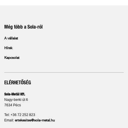
Még több a Sola-ról
A vállalat
Hírek
Kapcsolat
ELÉRHETŐSÉG
Sola-Metál Kft.
Nagy-berki út 6
7634 Pécs
Tel: +36 72 252 823
Email:
ertekesites@sola-metal.hu