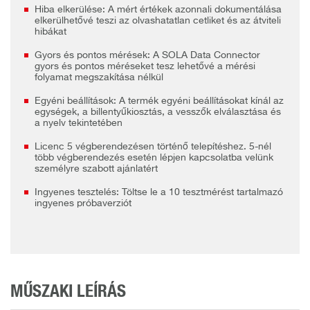
Hiba elkerülése: A mért értékek azonnali dokumentálása
elkerülhetővé teszi az olvashatatlan cetliket és az átviteli
hibákat
Gyors és pontos mérések: A SOLA Data Connector
gyors és pontos méréseket tesz lehetővé a mérési
folyamat megszakítása nélkül
Egyéni beállítások: A termék egyéni beállításokat kínál az
egységek, a billentyűkiosztás, a vesszők elválasztása és
a nyelv tekintetében
Licenc 5 végberendezésen történő telepítéshez. 5-nél
több végberendezés esetén lépjen kapcsolatba velünk
személyre szabott ajánlatért
Ingyenes tesztelés: Töltse le a 10 tesztmérést tartalmazó
ingyenes próbaverziót
MŰSZAKI LEÍRÁS