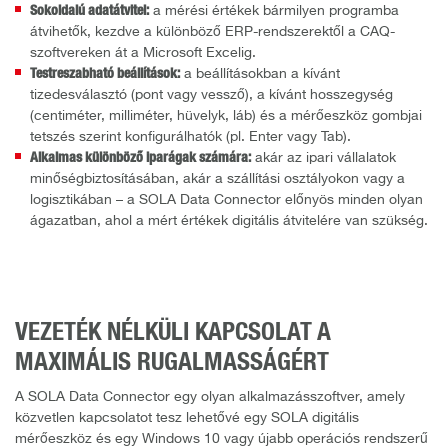
Sokoldalú adatátvitel:
a mérési értékek bármilyen programba
átvihetők, kezdve a különböző ERP-rendszerektől a CAQ-
szoftvereken át a Microsoft Excelig.
Testreszabható beállítások:
a beállításokban a kívánt
tizedesválasztó (pont vagy vessző), a kívánt hosszegység
(centiméter, milliméter, hüvelyk, láb) és a mérőeszköz gombjai
tetszés szerint konfigurálhatók (pl. Enter vagy Tab).
Alkalmas különböző iparágak számára:
akár az ipari vállalatok
minőségbiztosításában, akár a szállítási osztályokon vagy a
logisztikában – a SOLA Data Connector előnyös minden olyan
ágazatban, ahol a mért értékek digitális átvitelére van szükség.
VEZETÉK NÉLKÜLI KAPCSOLAT A
MAXIMÁLIS RUGALMASSÁGÉRT
A SOLA Data Connector egy olyan alkalmazásszoftver, amely
közvetlen kapcsolatot tesz lehetővé egy SOLA digitális
mérőeszköz és egy Windows 10 vagy újabb operációs rendszerű