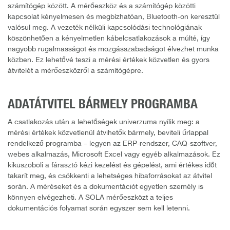
számítógép között. A mérőeszköz és a számítógép közötti
kapcsolat kényelmesen és megbízhatóan, Bluetooth-on keresztül
valósul meg. A vezeték nélküli kapcsolódási technológiának
köszönhetően a kényelmetlen kábelcsatlakozások a múlté, így
nagyobb rugalmasságot és mozgásszabadságot élvezhet munka
közben. Ez lehetővé teszi a mérési értékek közvetlen és gyors
átvitelét a mérőeszközről a számítógépre.
ADATÁTVITEL BÁRMELY PROGRAMBA
A csatlakozás után a lehetőségek univerzuma nyílik meg: a
mérési értékek közvetlenül átvihetők bármely, beviteli űrlappal
rendelkező programba – legyen az ERP-rendszer, CAQ-szoftver,
webes alkalmazás, Microsoft Excel vagy egyéb alkalmazások. Ez
kiküszöböli a fárasztó kézi kezelést és gépelést, ami értékes időt
takarít meg, és csökkenti a lehetséges hibaforrásokat az átvitel
során. A méréseket és a dokumentációt egyetlen személy is
könnyen elvégezheti. A SOLA mérőeszközt a teljes
dokumentációs folyamat során egyszer sem kell letenni.