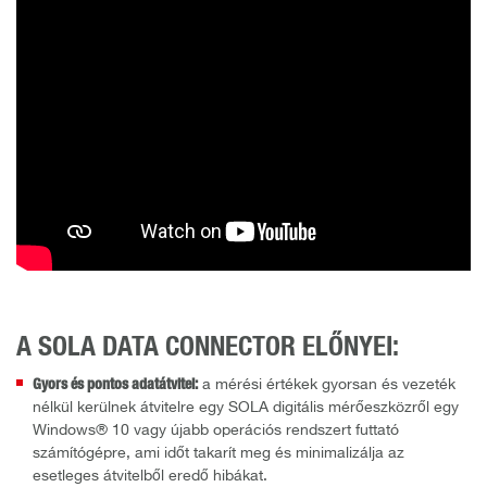
A SOLA DATA CONNECTOR ELŐNYEI:
Gyors és pontos adatátvitel:
a mérési értékek gyorsan és vezeték
nélkül kerülnek átvitelre egy SOLA digitális mérőeszközről egy
Windows® 10 vagy újabb operációs rendszert futtató
számítógépre, ami időt takarít meg és minimalizálja az
esetleges átvitelből eredő hibákat.