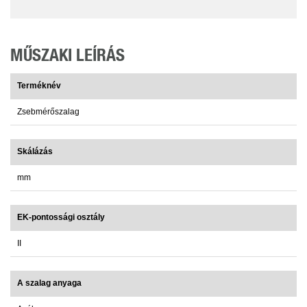
MŰSZAKI LEÍRÁS
Terméknév
Zsebmérőszalag
Skálázás
mm
EK-pontossági osztály
II
A szalag anyaga