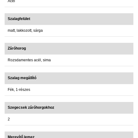
Acél
Szalagfelület
matt, lakkozott, sárga
Záróhorog
Rozsdamentes acél, sima
Szalag megállító
Fék, 1-részes
Szegecsek záróhorgokhoz
2
Merevítő lemez