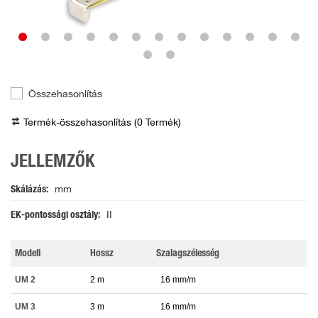
Összehasonlítás
Termék-összehasonlítás (
0
Termék
)
JELLEMZŐK
Skálázás
mm
EK-pontossági osztály
II
Modell
Hossz
Szalagszélesség
UM 2
2 m
16 mm/m
UM 3
3 m
16 mm/m