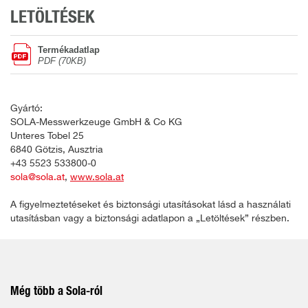
LETÖLTÉSEK
Termékadatlap
PDF (70KB)
Gyártó:
SOLA-Messwerkzeuge GmbH & Co KG
Unteres Tobel 25
6840 Götzis, Ausztria
+43 5523 533800-0
sola@sola.at
,
www.sola.at
A figyelmeztetéseket és biztonsági utasításokat lásd a használati
utasításban vagy a biztonsági adatlapon a „Letöltések” részben.
Még több a Sola-ról