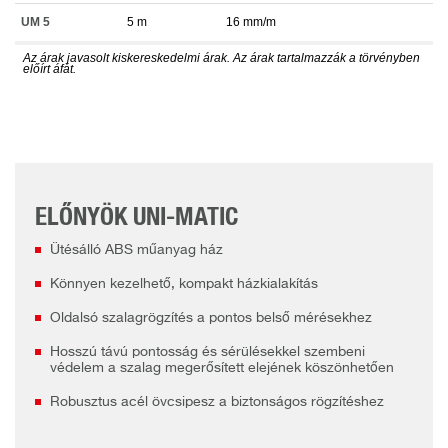
UM 5
5 m
16 mm/m
Az árak javasolt kiskereskedelmi árak. Az árak tartalmazzák a törvényben
előírt áfát.
ELŐNYÖK UNI-MATIC
Ütésálló ABS műanyag ház
Könnyen kezelhető, kompakt házkialakítás
Oldalsó szalagrögzítés a pontos belső mérésekhez
Hosszú távú pontosság és sérülésekkel szembeni
védelem a szalag megerősített elejének köszönhetően
Robusztus acél övcsipesz a biztonságos rögzítéshez