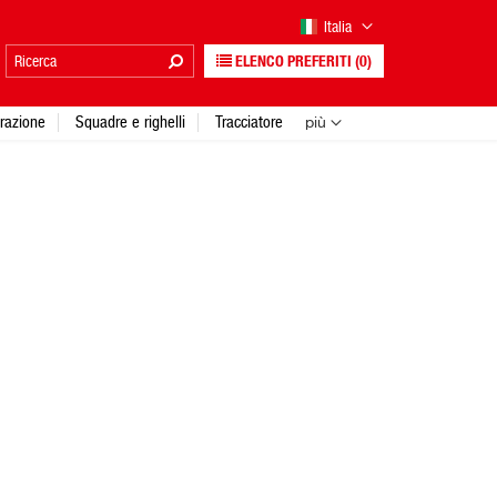
Italia
ELENCO PREFERITI
(0)
urazione
Squadre e righelli
Tracciatore
più