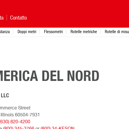
ta
Contatto
istanza
Doppi metri
Flessometri
Rotelle metriche
Rotelle di mis
ERICA DEL NORD
 LLC
mmerce Street
 Illinois 60504-7931
(630) 820-4200