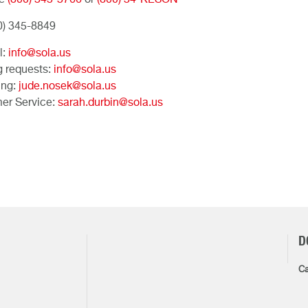
ee
(800) 345-3766
or
(800) 34-KESON
0) 345-8849
l:
info@sola.us
g requests:
info@sola.us
ing:
jude.nosek@sola.us
er Service:
sarah.durbin@sola.us
D
Ca