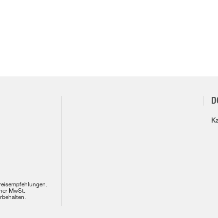
D
Ka
Preisempfehlungen.
cher MwSt.
rbehalten.