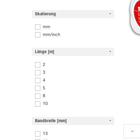
Skalierung
mm
mm/inch
Länge [m]
2
3
4
5
8
10
Bandbreite [mm]
«
13