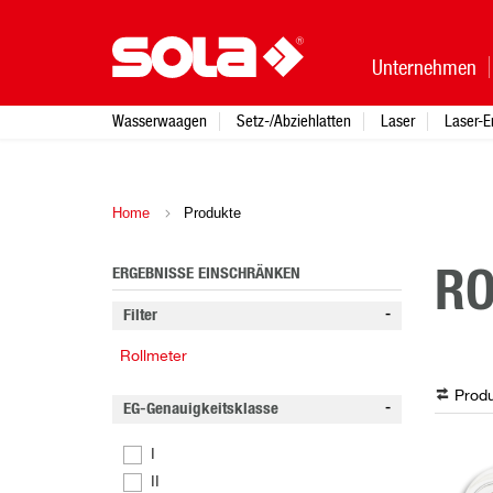
Unternehmen
Wasserwaagen
Setz-/Abziehlatten
Laser
Laser-E
Home
Produkte
ERGEBNISSE EINSCHRÄNKEN
RO
Filter
Rollmeter
Produ
EG-Genauigkeitsklasse
I
II