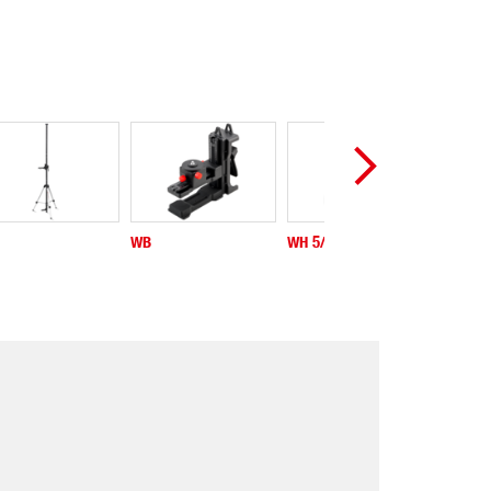
WB
WH 5/8"
NK1