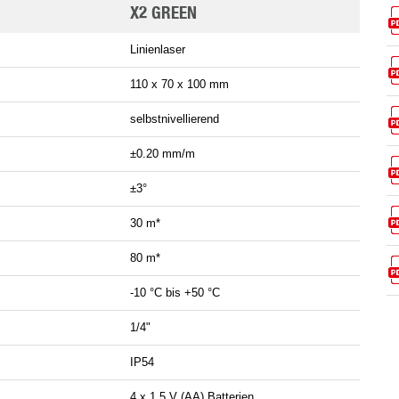
X2 GREEN
Linienlaser
110 x 70 x 100 mm
selbstnivellierend
±0.20 mm/m
±3°
30 m*
80 m*
-10 °C bis +50 °C
1/4"
IP54
4 x 1.5 V (AA) Batterien