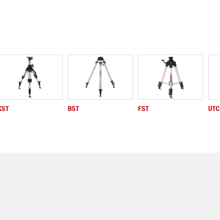
KST
BST
FST
UTC