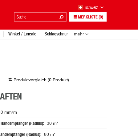
Schweiz
MERKLISTE
(0)
Winkel / Lineale
Schlagschnur
mehr
Produktvergleich (
0
Produkt
)
HAFTEN
20 mm/m
e Handempfänger (Radius)
30 m*
 Handempfänger (Radius)
80 m*