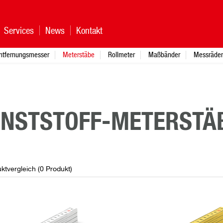
Services
News
Kontakt
ntfernungsmesser
Meterstäbe
Rollmeter
Maßbänder
Messräder
NSTSTOFF-METERSTÄ
ktvergleich (
0
Produkt
)