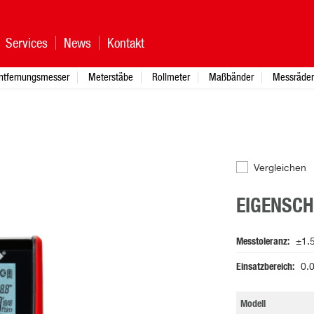
Services
News
Kontakt
ntfernungsmesser
Meterstäbe
Rollmeter
Maßbänder
Messräder
Vergleichen
EIGENSC
Messtoleranz
±1.
Einsatzbereich
0.
Modell