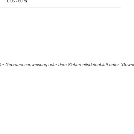
0.05 - 60 m
in der Gebrauchsanweisung oder dem Sicherheitsdatenblatt unter "Down