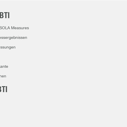
BTI
p SOLA Measures
Messergebnissen
essungen
kante
chen
TI