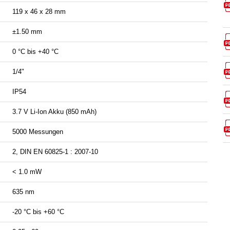
119 x 46 x 28 mm
±1.50 mm
0 °C bis +40 °C
1/4"
IP54
3.7 V Li-Ion Akku (850 mAh)
5000 Messungen
2, DIN EN 60825-1 : 2007-10
< 1.0 mW
635 nm
-20 °C bis +60 °C