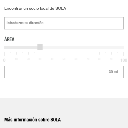
Encontrar un socio local de SOLA
ÁREA
10
20
30
40
50
60
70
80
90
0
100
Más información sobre SOLA