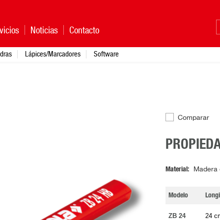
vicios
Noticias
Contacto
dras
Lápices/Marcadores
Software
Comparar
PROPIED
Material
Madera d
Modelo
Longi
ZB 24
24 c