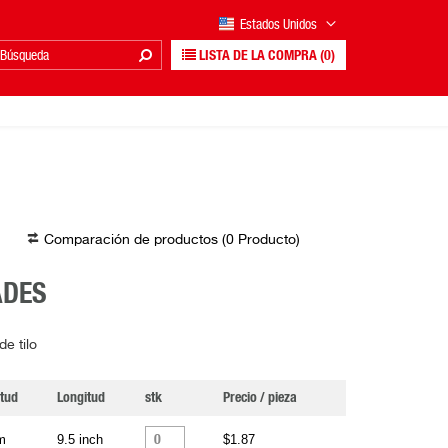
Estados Unidos
LISTA DE LA COMPRA
(0)
Comparación de productos (
0
Producto
)
ADES
e tilo
tud
Longitud
stk
Precio / pieza
m
9.5 inch
$1.87