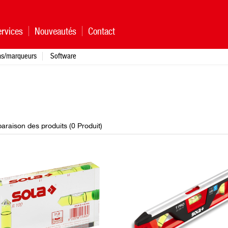
rvices
Nouveautés
Contact
ns/marqueurs
Software
raison des produits (
0
Produit
)