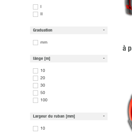
I
II
Graduation
mm
à p
länge [m]
10
20
30
50
100
Largeur du ruban [mm]
10