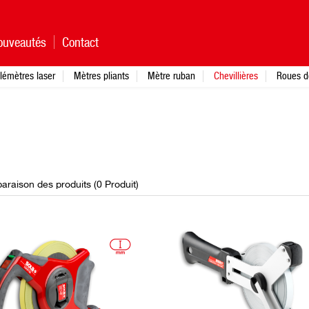
ouveautés
Contact
lémètres laser
Mètres pliants
Mètre ruban
Chevillières
Roues d
raison des produits (
0
Produit
)