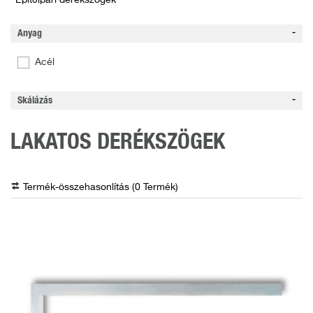
Építőipari derékszögek
Anyag
Acél
Skálázás
LAKATOS DERÉKSZÖGEK
Termék-összehasonlítás (
0
Termék
)