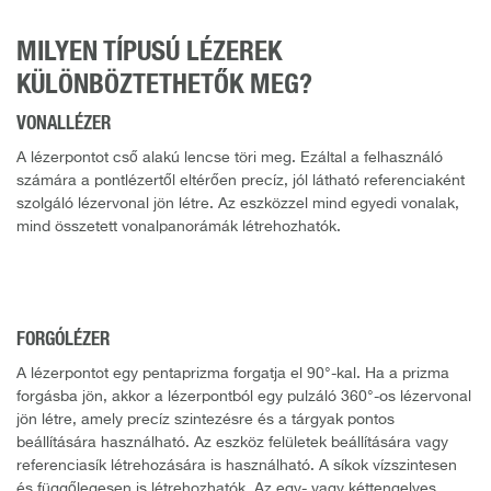
MILYEN TÍPUSÚ LÉZEREK
KÜLÖNBÖZTETHETŐK MEG?
VONALLÉZER
A lézerpontot cső alakú lencse töri meg. Ezáltal a felhasználó
számára a pontlézertől eltérően precíz, jól látható referenciaként
szolgáló lézervonal jön létre. Az eszközzel mind egyedi vonalak,
mind összetett vonalpanorámák létrehozhatók.
FORGÓLÉZER
A lézerpontot egy pentaprizma forgatja el 90°-kal. Ha a prizma
forgásba jön, akkor a lézerpontból egy pulzáló 360°-os lézervonal
jön létre, amely precíz szintezésre és a tárgyak pontos
beállítására használható. Az eszköz felületek beállítására vagy
referenciasík létrehozására is használható. A síkok vízszintesen
és függőlegesen is létrehozhatók. Az egy- vagy kéttengelyes