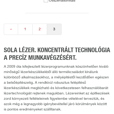
Összehasonlítás
«
1
2
3
SOLA LÉZER. KONCENTRÁLT TECHNOLÓGIA
A PRECÍZ MUNKAVÉGZÉSÉRT.
A 2009 óta kifejlesztett lézerprogramunknak köszönhetően kiváló
minőségű lézerkészülékekből álló termékcsaládot kínálunk
különböző alkalmazásokhoz, a mélyépítéstől kezdődően egészen
a belsőépítészetig. A rendkívül robusztus felépítésű
lézerkészülékek megbízható és következetesen felhasználóbarát
lézertechnológiát rejtenek magukban. Lézereinket az építkezések
zord környezeti feltételeinek figyelembe vételével terveztük, és
azok még a legnagyobb igénybevétellel járó körülmények között
is pontos eredményeket szállítanak.