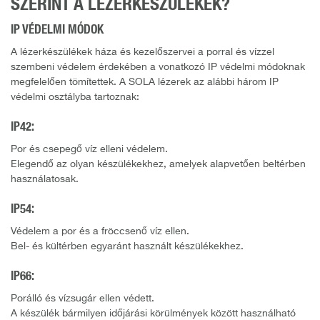
SZERINT A LÉZERKÉSZÜLÉKEK?
IP VÉDELMI MÓDOK
A lézerkészülékek háza és kezelőszervei a porral és vízzel
szembeni védelem érdekében a vonatkozó IP védelmi módoknak
megfelelően tömítettek. A SOLA lézerek az alábbi három IP
védelmi osztályba tartoznak:
IP42:
Por és csepegő víz elleni védelem.
Elegendő az olyan készülékekhez, amelyek alapvetően beltérben
használatosak.
IP54:
Védelem a por és a fröccsenő víz ellen.
Bel- és kültérben egyaránt használt készülékekhez.
IP66:
Porálló és vízsugár ellen védett.
A készülék bármilyen időjárási körülmények között használható