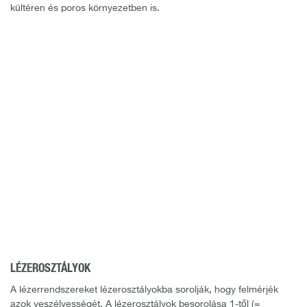
kültéren és poros környezetben is.
LÉZEROSZTÁLYOK
A lézerrendszereket lézerosztályokba sorolják, hogy felmérjék
azok veszélyességét. A lézerosztályok besorolása 1-től (=