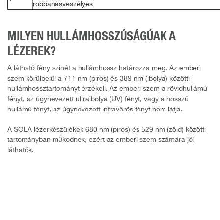
robbanásveszélyes
MILYEN HULLÁMHOSSZÚSÁGÚAK A
LÉZEREK?
A látható fény színét a hullámhossz határozza meg. Az emberi
szem körülbelül a 711 nm (piros) és 389 nm (ibolya) közötti
hullámhossztartományt érzékeli. Az emberi szem a rövidhullámú
fényt, az úgynevezett ultraibolya (UV) fényt, vagy a hosszú
hullámú fényt, az úgynevezett infravörös fényt nem látja.
A SOLA lézerkészülékek 680 nm (piros) és 529 nm (zöld) közötti
tartományban működnek, ezért az emberi szem számára jól
láthatók.