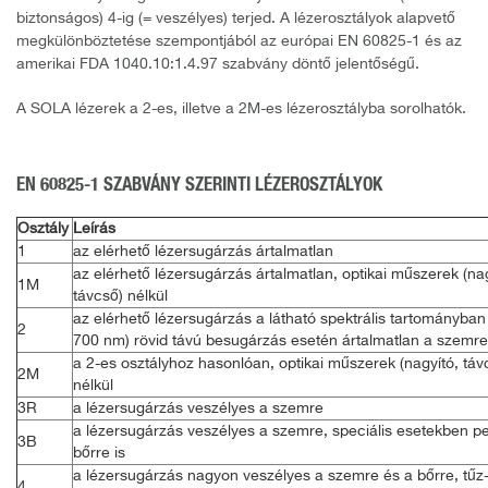
biztonságos) 4-ig (= veszélyes) terjed. A lézerosztályok alapvető
megkülönböztetése szempontjából az európai EN 60825-1 és az
amerikai FDA 1040.10:1.4.97 szabvány döntő jelentőségű.
A SOLA lézerek a 2-es, illetve a 2M-es lézerosztályba sorolhatók.
EN 60825-1 SZABVÁNY SZERINTI LÉZEROSZTÁLYOK
Osztály
Leírás
1
az elérhető lézersugárzás ártalmatlan
az elérhető lézersugárzás ártalmatlan, optikai műszerek (nag
1M
távcső) nélkül
az elérhető lézersugárzás a látható spektrális tartományban
2
700 nm) rövid távú besugárzás esetén ártalmatlan a szemre
a 2-es osztályhoz hasonlóan, optikai műszerek (nagyító, táv
2M
nélkül
3R
a lézersugárzás veszélyes a szemre
a lézersugárzás veszélyes a szemre, speciális esetekben p
3B
bőrre is
a lézersugárzás nagyon veszélyes a szemre és a bőrre, tűz
4