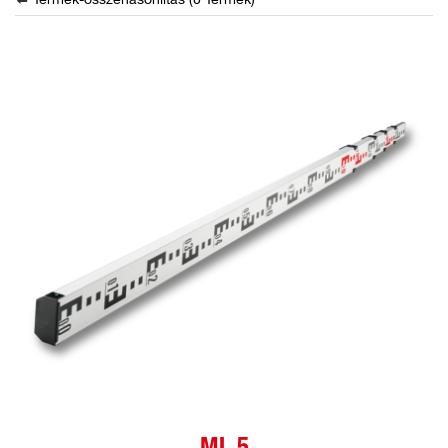
Termék-összehasonlítás (
0
Termék
)
ML 5