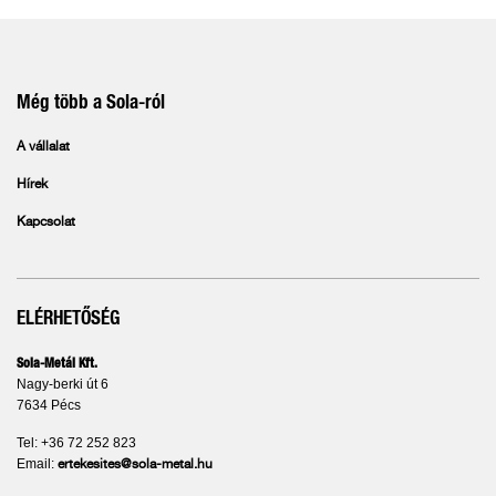
Még több a Sola-ról
A vállalat
Hírek
Kapcsolat
ELÉRHETŐSÉG
Sola-Metál Kft.
Nagy-berki út 6
7634 Pécs
Tel: +36 72 252 823
Email:
ertekesites@sola-metal.hu