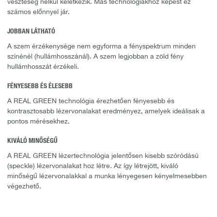
veszteség nélkül keletkezik. Más technológiákhoz képest ez
számos előnnyel jár.
JOBBAN LÁTHATÓ
A szem érzékenysége nem egyforma a fényspektrum minden
színénél (hullámhosszánál). A szem legjobban a zöld fény
hullámhosszát érzékeli.
FÉNYESEBB ÉS ÉLESEBB
A REAL GREEN technológia érezhetően fényesebb és
kontrasztosabb lézervonalakat eredményez, amelyek ideálisak a
pontos mérésekhez.
KIVÁLÓ MINŐSÉGŰ
A REAL GREEN lézertechnológia jelentősen kisebb szóródású
(speckle) lézervonalakat hoz létre. Az így létrejött, kiváló
minőségű lézervonalakkal a munka lényegesen kényelmesebben
végezhető.