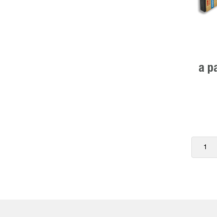
a p
1