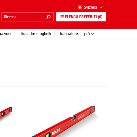
Svizzera
ELENCO PREFERITI
(0)
urazione
Squadre e righelli
Tracciatore
più