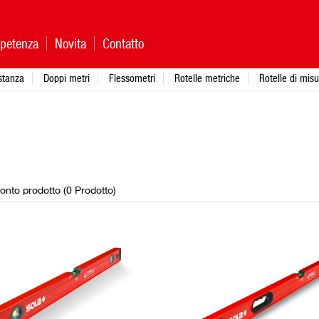
petenza
Novita
Contatto
istanza
Doppi metri
Flessometri
Rotelle metriche
Rotelle di mis
onto prodotto (
0
Prodotto
)