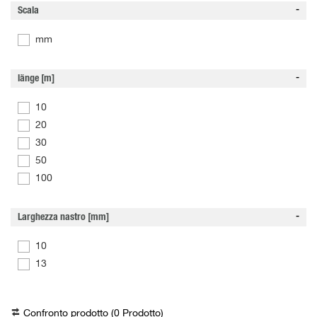
Scala
mm
länge [m]
10
20
30
50
100
Larghezza nastro [mm]
10
13
Confronto prodotto (
0
Prodotto
)