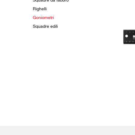
Squadre da fabbro
Righelli
Goniometri
Squadre edili