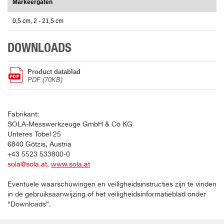
Markeergaten
0,5 cm, 2 - 21,5 cm
DOWNLOADS
Product datablad
PDF (70KB)
Fabrikant:
SOLA-Messwerkzeuge GmbH & Co KG
Unteres Tobel 25
6840 Götzis, Austria
+43 5523 533800-0
sola@sola.at
,
www.sola.at
Eventuele waarschuwingen en veiligheidsinstructies zijn te vinden
in de gebruiksaanwijzing of het veiligheidsinformatieblad onder
“Downloads”.