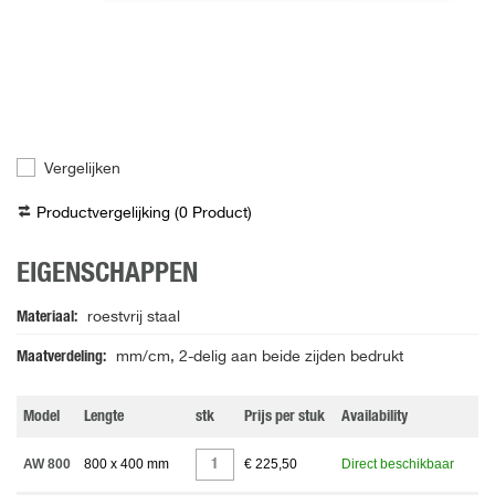
Vergelijken
Productvergelijking (
0
Product
)
EIGENSCHAPPEN
Materiaal
roestvrij staal
Maatverdeling
mm/cm, 2-delig aan beide zijden bedrukt
Model
Lengte
stk
Prijs per stuk
Availability
AW 800
800 x 400 mm
€ 225,50
Direct beschikbaar