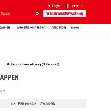
België
Login
MIJN WINKELWAGEN
(0)
twielen
Winkelhaken/linialen
Slagsnoer
meer
Productvergelijking (
0
Product
)
HAPPEN
ium
stk
Prijs per stuk
Availability