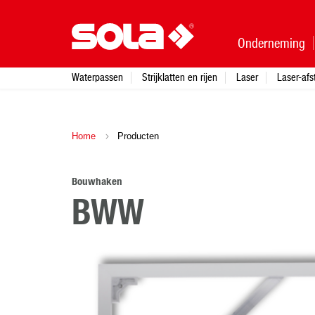
Onderneming
Waterpassen
Strijklatten en rijen
Laser
Laser-af
Home
Producten
Bouwhaken
BWW