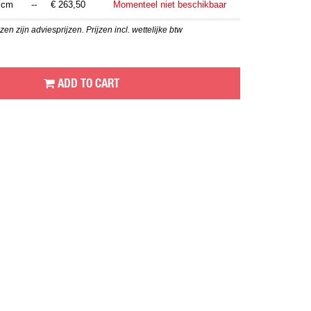
 cm
--
€ 263,50
Momenteel niet beschikbaar
en zijn adviesprijzen. Prijzen incl. wettelijke btw
ADD TO CART