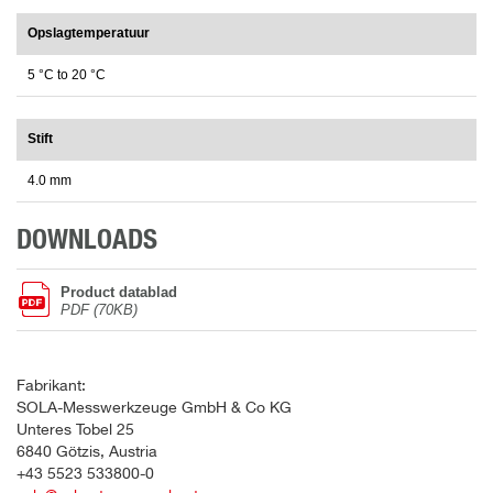
Opslagtemperatuur
5 °C to 20 °C
Stift
4.0 mm
DOWNLOADS
Product datablad
PDF (70KB)
Fabrikant:
SOLA-Messwerkzeuge GmbH & Co KG
Unteres Tobel 25
6840 Götzis, Austria
+43 5523 533800-0