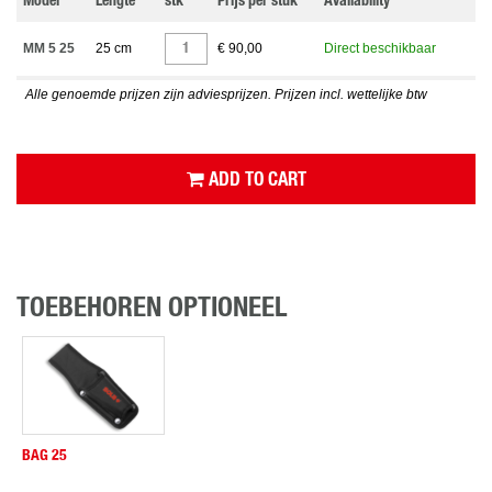
Model
Lengte
stk
Prijs per stuk
Availability
MM 5 25
25 cm
€ 90,00
Direct beschikbaar
Alle genoemde prijzen zijn adviesprijzen. Prijzen incl. wettelijke btw
ADD TO CART
TOEBEHOREN OPTIONEEL
BAG 25