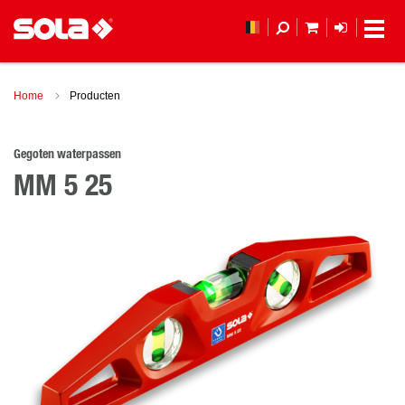
MIJN WINKEL
LOGIN
Home
Producten
Gegoten waterpassen
MM 5 25