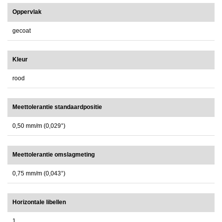
Oppervlak
gecoat
Kleur
rood
Meettolerantie standaardpositie
0,50 mm/m (0,029°)
Meettolerantie omslagmeting
0,75 mm/m (0,043°)
Horizontale libellen
1