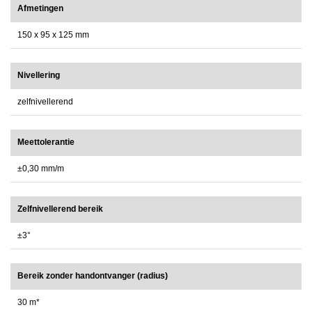
Afmetingen
150 x 95 x 125 mm
Nivellering
zelfnivellerend
Meettolerantie
±0,30 mm/m
Zelfnivellerend bereik
±3°
Bereik zonder handontvanger (radius)
30 m*