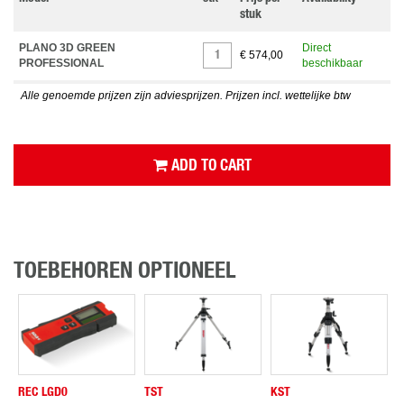
stuk
PLANO 3D GREEN
Direct
€ 574,00
PROFESSIONAL
beschikbaar
Alle genoemde prijzen zijn adviesprijzen. Prijzen incl. wettelijke btw
ADD TO CART
TOEBEHOREN OPTIONEEL
REC LGD0
TST
KST
B