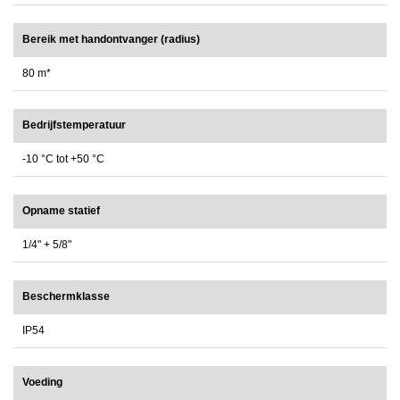
Bereik met handontvanger (radius)
80 m*
Bedrijfstemperatuur
-10 °C tot +50 °C
Opname statief
1/4" + 5/8"
Beschermklasse
IP54
Voeding