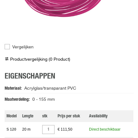
Vergelijken
Productvergelijking (
0
Product
)
EIGENSCHAPPEN
Materiaal
Acrylglas/transparant PVC
Maatverdeling
0 - 155 mm
Model
Lengte
stk
Prijs per stuk
Availability
S 120
20 m
€ 111,50
Direct beschikbaar