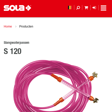
MIJN WINKEL
LOGIN
Home
Producten
Slangwaterpassen
S 120