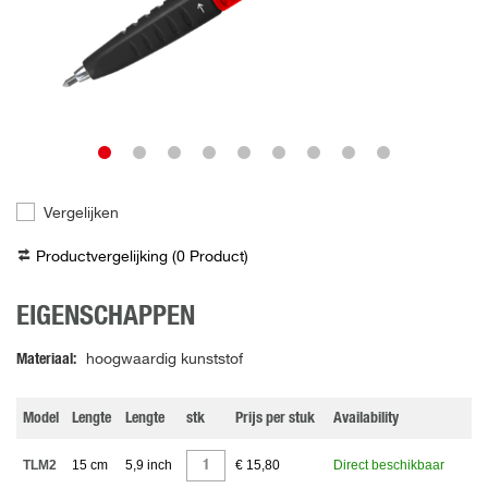
Vergelijken
Productvergelijking (
0
Product
)
EIGENSCHAPPEN
Materiaal
hoogwaardig kunststof
Model
Lengte
Lengte
stk
Prijs per stuk
Availability
TLM2
15 cm
5,9 inch
€ 15,80
Direct beschikbaar