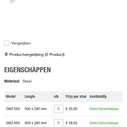
Vergelijken
Productvergelijking (
0
Product
)
EIGENSCHAPPEN
Materiaal
Staal
Model
Lengte
stk
Prijs per stuk
Availability
ZWZ 500
500 x 280 mm
€ 35,00
Direct beschikbaar
ZWZ 600
600 x 280 mm
€ 38,60
Direct beschikbaar