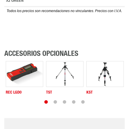
X2 GREEN
Todos los precios son recomendaciones no vinculantes. Precios con I.V.A.
ACCESORIOS OPCIONALES
REC LGD0
TST
KST
B