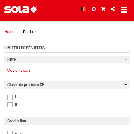
MON PANIER
LOGIN
(
Home
Produits
LIMITER LES RÉSULTATS
Filtre
Mètre ruban
Classe de précision CE
I
II
Graduation
mm