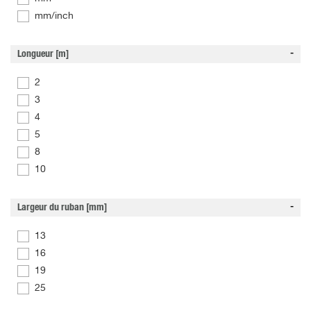
mm/inch
Longueur [m]
2
3
4
5
8
10
Largeur du ruban [mm]
13
16
19
25