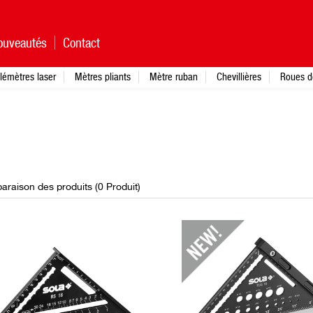
ouveautés
Contact
lémètres laser
Mètres pliants
Mètre ruban
Chevillières
Roues d
raison des produits (
0
Produit
)