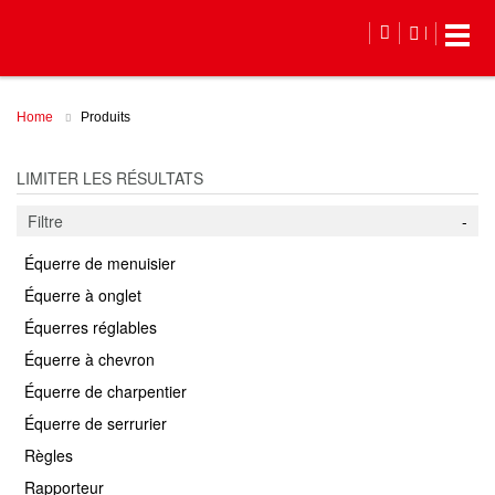
LISTE D
Home
Produits
LIMITER LES RÉSULTATS
Filtre
Équerre de menuisier
Équerre à onglet
Équerres réglables
Équerre à chevron
Équerre de charpentier
Équerre de serrurier
Règles
Rapporteur