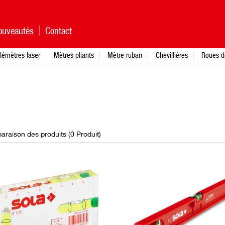
ouveautés
Contact
lémètres laser
Mètres pliants
Mètre ruban
Chevillières
Roues d
raison des produits (
0
Produit
)