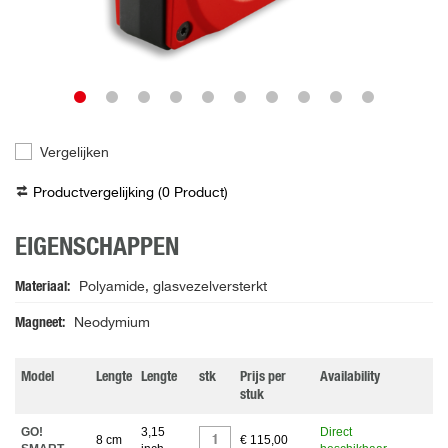
Vergelijken
Productvergelijking (
0
Product
)
EIGENSCHAPPEN
Materiaal
Polyamide, glasvezelversterkt
Magneet
Neodymium
Model
Lengte
Lengte
stk
Prijs per
Availability
stuk
GO!
3,15
Direct
8 cm
€ 115,00