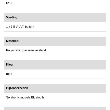
IP52
Voeding
1 x 1,5 V (AA) batterij
Materiaal
Polyamide, glasvezelversterkt
Kleur
rood
Bijzonderheden
Solatronic module Bluetooth