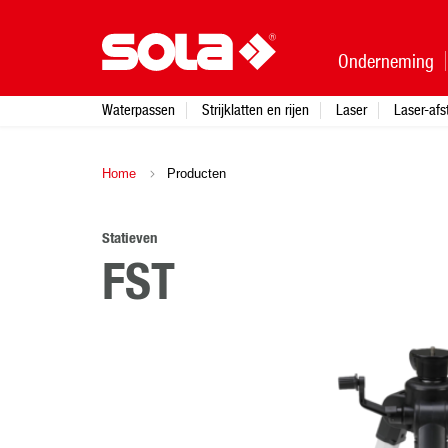
Onderneming
Waterpassen
Strijklatten en rijen
Laser
Laser-af
Home
Producten
Statieven
FST