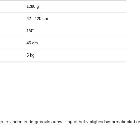
1280 g
42 - 120 cm
1/4"
46 cm
5 kg
jn te vinden in de gebruiksaanwijzing of het veiligheidsinformatieblad