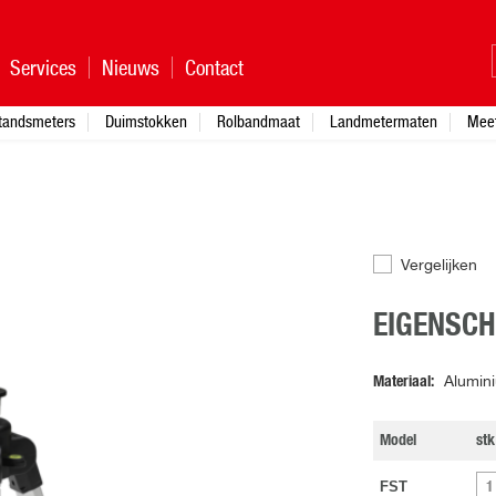
Services
Nieuws
Contact
standsmeters
Duimstokken
Rolbandmaat
Landmetermaten
Mee
Vergelijken
EIGENSC
Materiaal
Alumin
Model
stk
FST