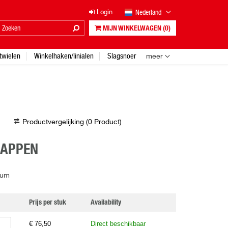
Nederland
Login
MIJN WINKELWAGEN
(0)
twielen
Winkelhaken/linialen
Slagsnoer
meer
Productvergelijking (
0
Product
)
HAPPEN
ium
Prijs per stuk
Availability
€ 76,50
Direct beschikbaar