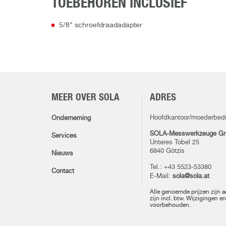
TOEBEHOREN INCLUSIEF
5/8" schroefdraadadapter
MEER OVER SOLA
ADRES
Hoofdkantoor/moederbedri
Onderneming
SOLA-Messwerkzeuge G
Services
Unteres Tobel 25
6840 Götzis
Nieuws
Tel.: +43 5523-53380
Contact
E-Mail:
sola@sola.at
Alle genoemde prijzen zijn a
zijn incl. btw. Wijzigingen e
voorbehouden.