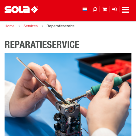
MIJN WINKEL
LOGIN
Home
Services
Reparatieservice
REPARATIESERVICE