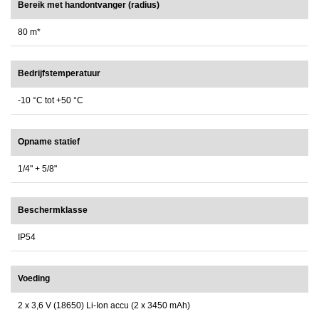
Bereik met handontvanger (radius)
80 m*
Bedrijfstemperatuur
-10 °C tot +50 °C
Opname statief
1/4" + 5/8"
Beschermklasse
IP54
Voeding
2 x 3,6 V (18650) Li-Ion accu (2 x 3450 mAh)