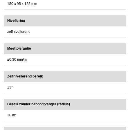
150 x 95 x 125 mm
Nivellering
zelfnivellerend
Meettolerantie
±0,30 mm/m
Zelfnivellerend bereik
±3°
Bereik zonder handontvanger (radius)
30 m*