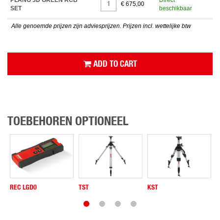
PLANO 3D GREEN RCB
Direct
€ 675,00
SET
beschikbaar
Alle genoemde prijzen zijn adviesprijzen. Prijzen incl. wettelijke btw
ADD TO CART
TOEBEHOREN OPTIONEEL
REC LGD0
TST
KST
B