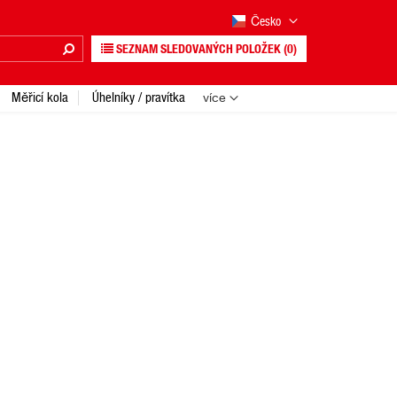
Česko
SEZNAM SLEDOVANÝCH POLOŽEK
(0)
Měřicí kola
Úhelníky / pravítka
více