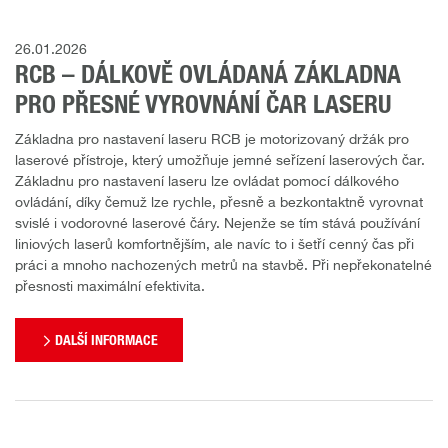
26.01.2026
RCB – DÁLKOVĚ OVLÁDANÁ ZÁKLADNA
PRO PŘESNÉ VYROVNÁNÍ ČAR LASERU
Základna pro nastavení laseru RCB je motorizovaný držák pro
laserové přístroje, který umožňuje jemné seřízení laserových čar.
Základnu pro nastavení laseru lze ovládat pomocí dálkového
ovládání, díky čemuž lze rychle, přesně a bezkontaktně vyrovnat
svislé i vodorovné laserové čáry. Nejenže se tím stává používání
liniových laserů komfortnějším, ale navíc to i šetří cenný čas při
práci a mnoho nachozených metrů na stavbě. Při nepřekonatelné
přesnosti maximální efektivita.
DALŠÍ INFORMACE