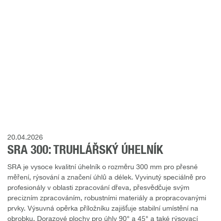
20.04.2026
SRA 300: TRUHLÁŘSKÝ ÚHELNÍK
SRA je vysoce kvalitní úhelník o rozměru 300 mm pro přesné
měření, rýsování a značení úhlů a délek. Vyvinutý speciálně pro
profesionály v oblasti zpracování dřeva, přesvědčuje svým
precizním zpracováním, robustními materiály a propracovanými
prvky. Výsuvná opěrka příložníku zajišťuje stabilní umístění na
obrobku. Dorazové plochy pro úhly 90° a 45° a také rýsovací