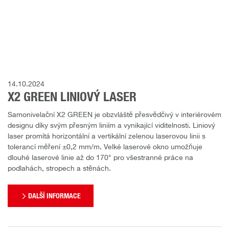
14.10.2024
X2 GREEN LINIOVÝ LASER
Samonivelační X2 GREEN je obzvláště přesvědčivý v interiérovém
designu díky svým přesným liniím a vynikající viditelnosti. Liniový
laser promítá horizontální a vertikální zelenou laserovou linii s
tolerancí měření ±0,2 mm/m. Velké laserové okno umožňuje
dlouhé laserové linie až do 170° pro všestranné práce na
podlahách, stropech a stěnách.
DALŠÍ INFORMACE