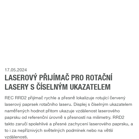
17.05.2024
LASEROVÝ PŘIJÍMAČ PRO ROTAČNÍ
LASERY S ČÍSELNÝM UKAZATELEM
REC RRD2 přijímač rychle a přesně lokalizuje rotující červený
laserový paprsek rotačního laseru. Displej s číselným ukazatelem
naměřených hodnot přitom ukazuje vzdálenost laserového
paprsku od referenční úrovně s přesností na milimetry. RRD2
takto zaručí spolehlivé a přesné zachycení laserového paprsku, a
to i za nepříznivých světelných podmínek nebo na větší
vzdálenosti.