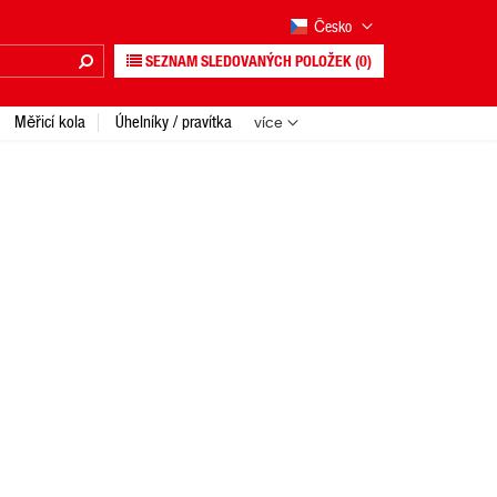
Česko
SEZNAM SLEDOVANÝCH POLOŽEK
(0)
Měřicí kola
Úhelníky / pravítka
více