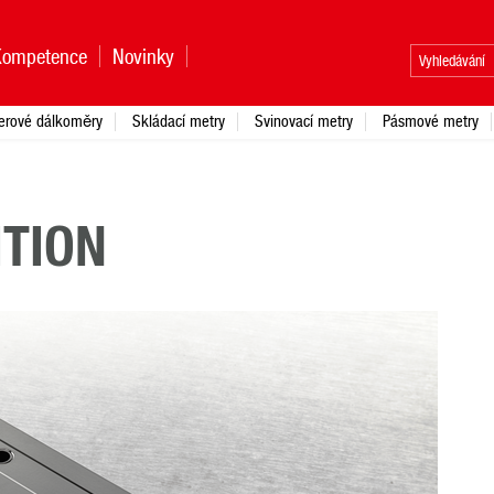
Kompetence
Novinky
erové dálkoměry
Skládací metry
Svinovací metry
Pásmové metry
ITION