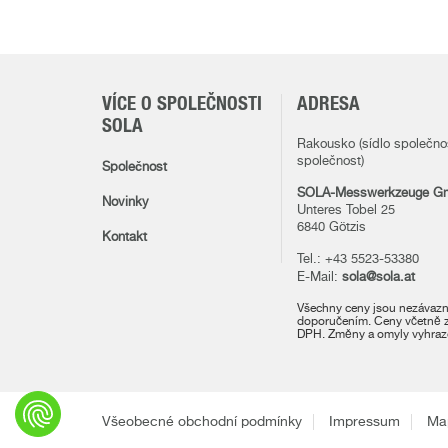
VÍCE O SPOLEČNOSTI
ADRESA
SOLA
Rakousko (sídlo společno
společnost)
Společnost
SOLA-Messwerkzeuge G
Novinky
Unteres Tobel 25
6840 Götzis
Kontakt
Tel.: +43 5523-53380
E-Mail:
sola@sola.at
Všechny ceny jsou nezáva
doporučením. Ceny včetně 
DPH. Změny a omyly vyhraz
Všeobecné obchodní podmínky
Impressum
Ma