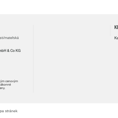
K
sti/mateřská
Ka
mbH & Co KG
zným cenovým
zákonné
eny.
pa stránek