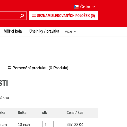
Česko
SEZNAM SLEDOVANÝCH POLOŽEK
(0)
Měřicí kola
Úhelníky / pravítka
více
Porovnání produktu (
0
Produkt
)
TI
lákno
lka
Délka
stk
Cena / kus
5 cm
10 inch
367,00 Kč