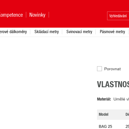
Kompetence
Novinky
erové dálkoměry
Skládací metry
Svinovací metry
Pásmové metry
Porovnat
VLASTNOS
Materiál
Umělé v
Model
Dé
BAG 25
2