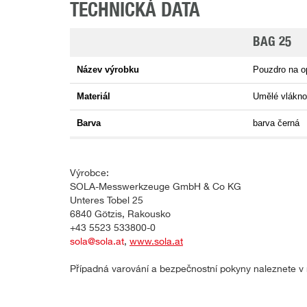
TECHNICKÁ DATA
BAG 25
Název výrobku
Pouzdro na op
Materiál
Umělé vlákno
Barva
barva černá
Výrobce:
SOLA-Messwerkzeuge GmbH & Co KG
Unteres Tobel 25
6840 Götzis, Rakousko
+43 5523 533800-0
sola@sola.at
,
www.sola.at
Případná varování a bezpečnostní pokyny naleznete v n