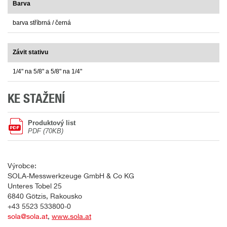
Barva
barva stříbrná / černá
Závit stativu
1/4" na 5/8" a 5/8" na 1/4"
KE STAŽENÍ
Produktový list
PDF (70KB)
Výrobce:
SOLA-Messwerkzeuge GmbH & Co KG
Unteres Tobel 25
6840 Götzis, Rakousko
+43 5523 533800-0
sola@sola.at
,
www.sola.at