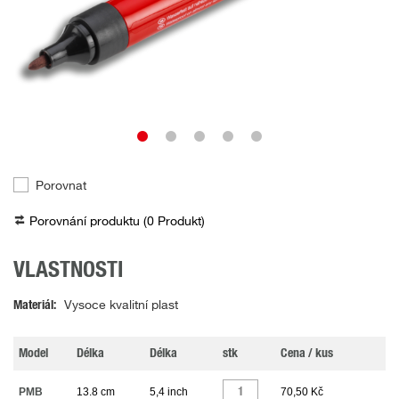
Porovnat
Porovnání produktu (
0
Produkt
)
VLASTNOSTI
Materiál
Vysoce kvalitní plast
Model
Délka
Délka
stk
Cena / kus
PMB
13.8 cm
5,4 inch
70,50 Kč