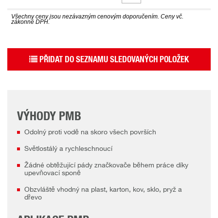
Všechny ceny jsou nezávazným cenovým doporučením. Ceny vč.
zákonné DPH.
PŘIDAT DO SEZNAMU SLEDOVANÝCH POLOŽEK
VÝHODY PMB
Odolný proti vodě na skoro všech površích
Světlostálý a rychleschnoucí
Žádné obtěžující pády značkovače během práce díky
upevňovací sponě
Obzvláště vhodný na plast, karton, kov, sklo, pryž a
dřevo