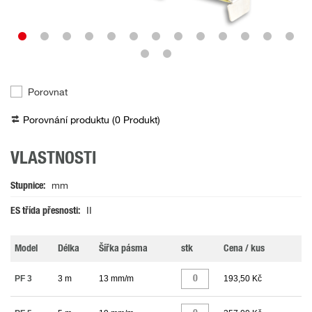
Porovnat
Porovnání produktu (
0
Produkt
)
VLASTNOSTI
Stupnice
mm
ES třída přesnosti
II
Model
Délka
Šířka pásma
stk
Cena / kus
PF 3
3 m
13 mm/m
193,50 Kč