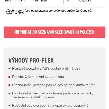
PF 5
5 m
19 mm/m
357,00 Kč
Všechny ceny jsou nezávazným cenovým doporučením. Ceny vč.
zákonné DPH.
PŘIDAT DO SEZNAMU SLEDOVANÝCH POLOŽEK
VÝHODY PRO-FLEX
Plastové pouzdro z ABS odolné proti nárazu
Praktický, kompaktní tvar pouzdra
Přesná boční aretace pásma pro přesná vnitřní měření
Dlouhodobá přesnost a ochrana proti poškození díky
zesílenému začátku pásma
Robustní ocelová spona na opasek pro bezpečné