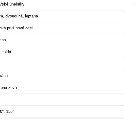
ářské úhelníky
, dvoudílná, leptaná
ová pružinová ocel
eno
 lesklá
váno
 bronzová
90°, 135°