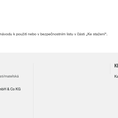
ávodu k použití nebo v bezpečnostním listu v části „Ke stažení“.
K
sti/mateřská
Ka
mbH & Co KG