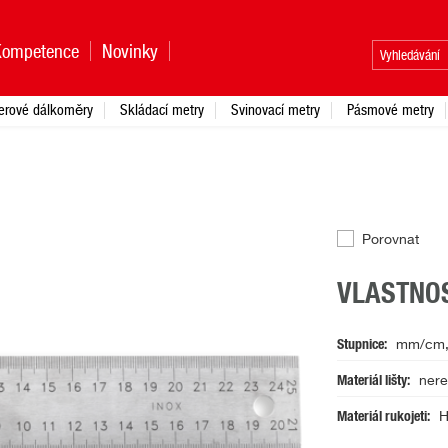
Kompetence
Novinky
erové dálkoměry
Skládací metry
Svinovací metry
Pásmové metry
Porovnat
VLASTNOS
Stupnice
mm/cm, 
Materiál lišty
nere
Materiál rukojeti
H