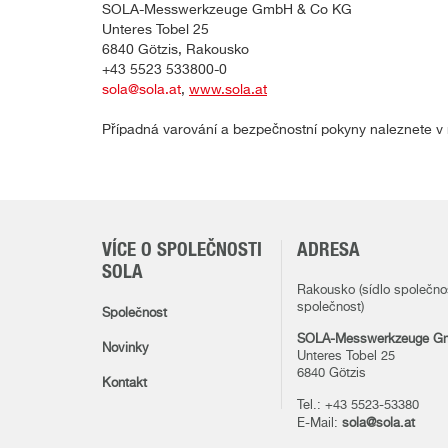
SOLA-Messwerkzeuge GmbH & Co KG
Unteres Tobel 25
6840 Götzis, Rakousko
+43 5523 533800-0
sola@sola.at
,
www.sola.at
Případná varování a bezpečnostní pokyny naleznete v n
VÍCE O SPOLEČNOSTI
ADRESA
SOLA
Rakousko (sídlo společno
společnost)
Společnost
SOLA-Messwerkzeuge G
Novinky
Unteres Tobel 25
6840 Götzis
Kontakt
Tel.: +43 5523-53380
E-Mail:
sola@sola.at