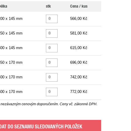
élka
stk
Cena / kus
200 x 145 mm
566,00 Kč
250 x 145 mm
581,00 Kč
300 x 145 mm
615,00 Kč
350 x 170 mm
696,00 Kč
400 x 170 mm
742,00 Kč
500 x 170 mm
772,00 Kč
u nezávazným cenovým doporučením. Ceny vč. zákonné DPH.
DAT DO SEZNAMU SLEDOVANÝCH POLOŽEK