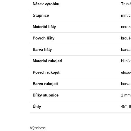
Název výrobku
Truhl
Stupnice
mm/cm
Materiál lišty
nerez
Povrch lišty
brouš
Barva lišty
barva
Materiál rukojeti
Hliník
Povrch rukojeti
eloxo
Barva rukojeti
barva
Dílky stupnice
1 mm
Úhly
45°, 
Výrobce: