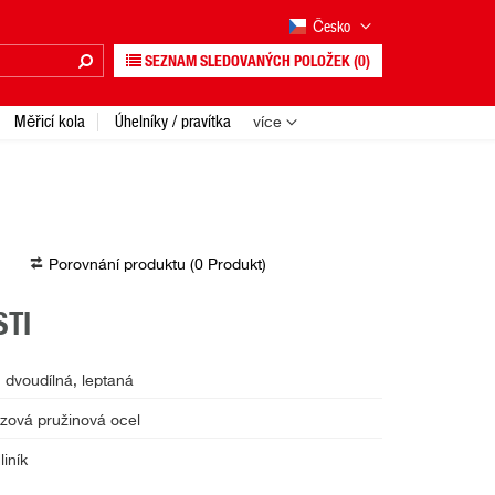
Česko
SEZNAM SLEDOVANÝCH POLOŽEK
(0)
Měřicí kola
Úhelníky / pravítka
více
Porovnání produktu (
0
Produkt
)
TI
dvoudílná, leptaná
zová pružinová ocel
liník