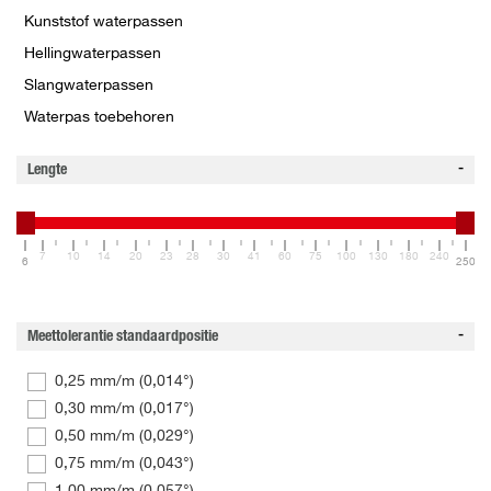
Kunststof waterpassen
Hellingwaterpassen
Slangwaterpassen
Waterpas toebehoren
Lengte
7
10
14
20
23
28
30
41
60
75
100
130
180
240
6
250
Meettolerantie standaardpositie
0,25 mm/m (0,014°)
0,30 mm/m (0,017°)
0,50 mm/m (0,029°)
0,75 mm/m (0,043°)