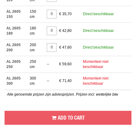
120
cm
AL 2605
150
€ 35,70
Direct beschikbaar
150
cm
AL 2605
180
€ 42,80
Direct beschikbaar
180
cm
AL 2605
200
€ 47,60
Direct beschikbaar
200
cm
AL 2605
250
Momenteel niet
--
€ 59,60
250
cm
beschikbaar
AL 2605
300
Momenteel niet
--
€ 71,40
300
cm
beschikbaar
Alle genoemde prijzen zijn adviesprijzen. Prijzen incl. wettelijke btw
ADD TO CART