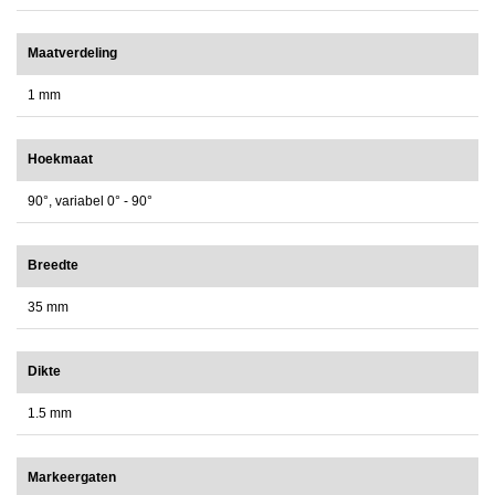
Maatverdeling
1 mm
Hoekmaat
90°, variabel 0° - 90°
Breedte
35 mm
Dikte
1.5 mm
Markeergaten